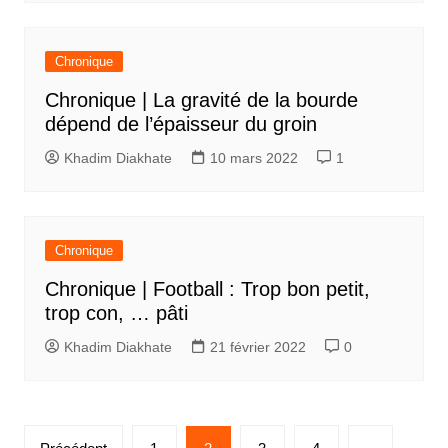
Chronique
Chronique | La gravité de la bourde
dépend de l’épaisseur du groin
Khadim Diakhate
10 mars 2022
1
Chronique
Chronique | Football : Trop bon petit,
trop con, … pâti
Khadim Diakhate
21 février 2022
0
Pagination