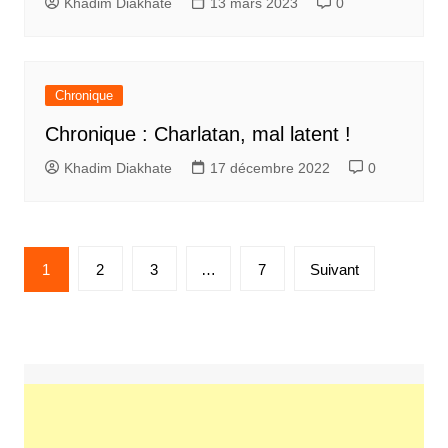
Khadim Diakhate
13 mars 2023
0
Chronique
Chronique : Charlatan, mal latent !
Khadim Diakhate
17 décembre 2022
0
Pagination
1
2
3
…
7
Suivant
des
publications