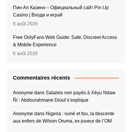
Пин Ап Казино – Официальный сайт Pin Up
Casino | Входи и играй
6 août 2026
Free OnlyFans Web Guide: Safe, Discreet Access
& Mobile Experience
6 août 2026
Commentaires récents
Anonyme
dans
Salaires non payés à Xëyu Ndaw
Ñi : Abdourahmane Diouf s’explique
Anonyme
dans
Nigeria : ruiné et fou, la descente
aux enfers de Wilson Oruma, ex-joueur de l’OM