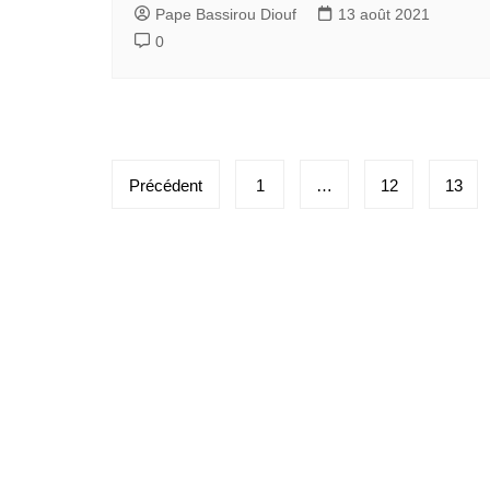
Pape Bassirou Diouf
13 août 2021
0
Pagination
Précédent
1
…
12
13
des
publications