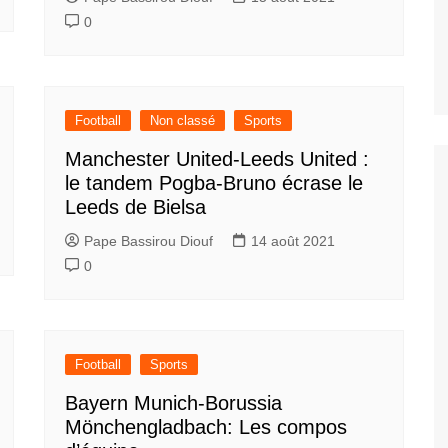
0
Football
Non classé
Sports
Manchester United-Leeds United :
le tandem Pogba-Bruno écrase le
Leeds de Bielsa
Pape Bassirou Diouf
14 août 2021
0
Football
Sports
Bayern Munich-Borussia
Mönchengladbach: Les compos