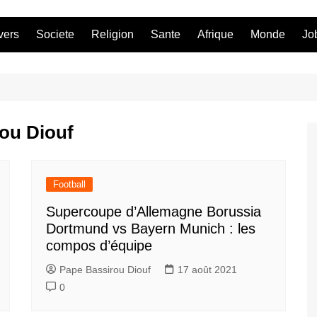
vers
Societe
Religion
Sante
Afrique
Monde
Jo
ou Diouf
Football
Supercoupe d’Allemagne Borussia
Dortmund vs Bayern Munich : les
compos d’équipe
Pape Bassirou Diouf
17 août 2021
0