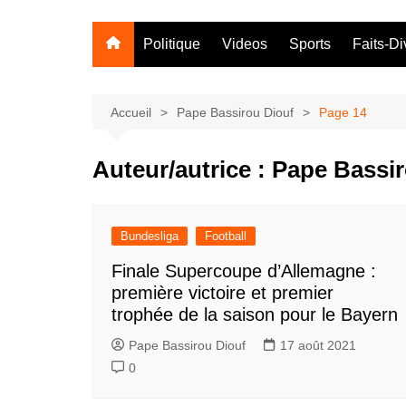
Politique
Videos
Sports
Faits-Di
Accueil
Pape Bassirou Diouf
Page 14
Auteur/autrice :
Pape Bassir
Bundesliga
Football
Finale Supercoupe d’Allemagne :
première victoire et premier
trophée de la saison pour le Bayern
Pape Bassirou Diouf
17 août 2021
0