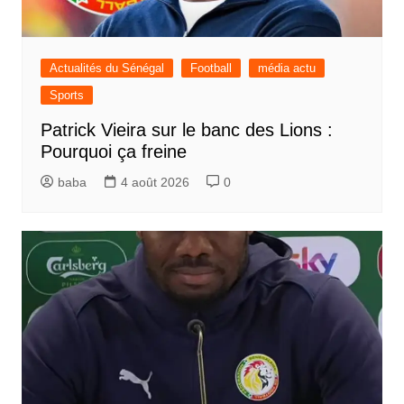
Actualités du Sénégal
Football
média actu
Sports
Patrick Vieira sur le banc des Lions :
Pourquoi ça freine
baba
4 août 2026
0