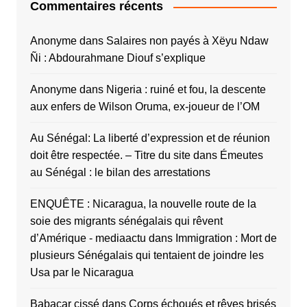
Commentaires récents
Anonyme
dans
Salaires non payés à Xëyu Ndaw
Ñi : Abdourahmane Diouf s’explique
Anonyme
dans
Nigeria : ruiné et fou, la descente
aux enfers de Wilson Oruma, ex-joueur de l’OM
Au Sénégal: La liberté d’expression et de réunion
doit être respectée. – Titre du site
dans
Émeutes
au Sénégal : le bilan des arrestations
ENQUÊTE : Nicaragua, la nouvelle route de la
soie des migrants sénégalais qui rêvent
d’Amérique - mediaactu
dans
Immigration : Mort de
plusieurs Sénégalais qui tentaient de joindre les
Usa par le Nicaragua
Babacar cissé
dans
Corps échoués et rêves brisés