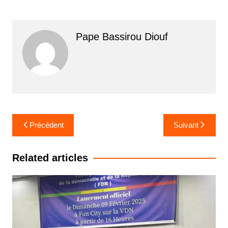
Pape Bassirou Diouf
Navigation
Précédent
Suivant
de
l’article
Related articles