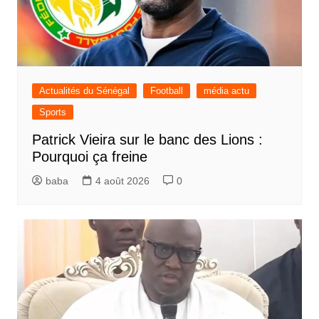
Actualités du Sénégal
Football
média actu
Sports
Patrick Vieira sur le banc des Lions :
Pourquoi ça freine
baba
4 août 2026
0