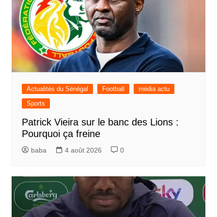
Actualités du Sénégal
Football
média actu
Sports
Patrick Vieira sur le banc des Lions :
Pourquoi ça freine
baba
4 août 2026
0