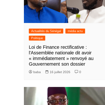
Actualités du Sénégal
média actu
Politique
Loi de Finance rectificative :
l’Assemblée nationale dit avoir
« immédiatement » renvoyé au
Gouvernement son dossier
baba
16 juillet 2026
0