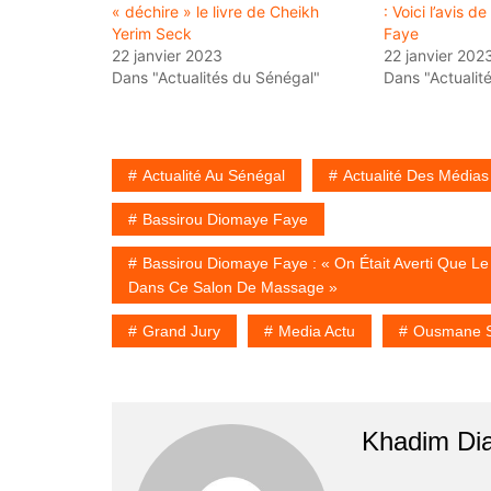
« déchire » le livre de Cheikh
: Voici l’avis 
Yerim Seck
Faye
22 janvier 2023
22 janvier 202
Dans "Actualités du Sénégal"
Dans "Actualit
Actualité Au Sénégal
Actualité Des Médias
Bassirou Diomaye Faye
Bassirou Diomaye Faye : « On Était Averti Que Le 
Dans Ce Salon De Massage »
Grand Jury
Media Actu
Ousmane 
Khadim Di