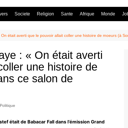
vers
Societe
Religion
Sante
Afrique
Monde
Jo
On était averti que le pouvoir allait coller une histoire de moeurs (à
e : « On était averti
coller une histoire de
ans ce salon de
Politique
tef était de Babacar Fall dans l’émission Grand