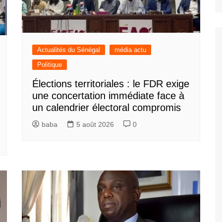
Actualités du Sénégal
média actu
Politique
Élections territoriales : le FDR exige
une concertation immédiate face à
un calendrier électoral compromis
baba
5 août 2026
0