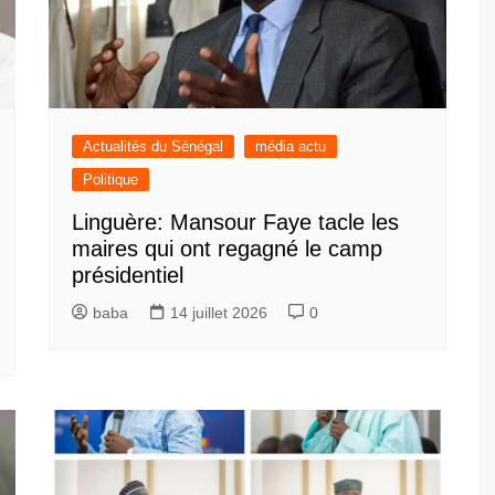
Actualités du Sénégal
média actu
Politique
Linguère: Mansour Faye tacle les
maires qui ont regagné le camp
présidentiel
baba
14 juillet 2026
0