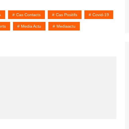
s
Cas Contacts
Cas Positifs
Covid-19
rts
Media Actu
Mediaactu