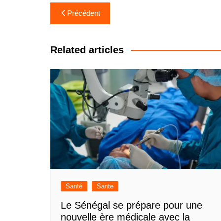
Navigation
Précédent
de
l’article
Related articles
Santé
Sante
Le Sénégal se prépare pour une
nouvelle ère médicale avec la