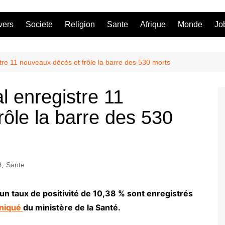
vers
Societe
Religion
Sante
Afrique
Monde
Jo
tre 11 nouveaux décès et frôle la barre des 530 morts
l enregistre 11
ôle la barre des 530
9
,
Sante
 un taux de positivité de 10,38 % sont enregistrés
niqué
du ministère de la Santé.