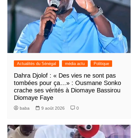
Actualités du Sénégal
média actu
Politique
Dahra Djolof : « Des vies ne sont pas
tombées pour ça…» : Ousmane Sonko
crache ses vérités à Diomaye Bassirou
Diomaye Faye
baba
9 août 2026
0