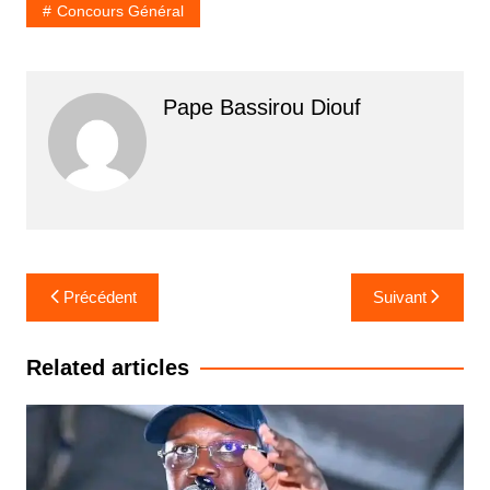
Concours Général
Pape Bassirou Diouf
Navigation
Précédent
Suivant
de
l’article
Related articles