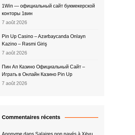
1Win — официальный сайт букмекерской
конторы 1вин
7 août 2026
Pin Up Casino – Azərbaycanda Onlayn
Kazino – Rəsmi Giriş
7 août 2026
Пин Ап Казино Официальный Сайт –
Играть в Онлайн Казино Pin Up
7 août 2026
Commentaires récents
Anonyme
dans
Salaires non payés à Xëyu