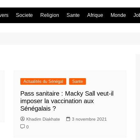
vers
Societe
Religion
Sante
Afrique
Monde
Jo
Actualités du Sénégal
Sante
Pass sanitaire : Macky Sall veut-il
imposer la vaccination aux
Sénégalais ?
Khadim Diakhate
3 novembre 2021
0