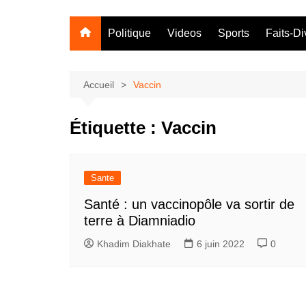
Politique
Videos
Sports
Faits-Di
Accueil
Vaccin
Étiquette :
Vaccin
Sante
Santé : un vaccinopôle va sortir de
terre à Diamniadio
Khadim Diakhate
6 juin 2022
0