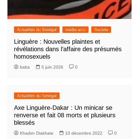
Actualités du Sénégal
média actu
Societe
Linguère : Nouvelles plaintes et
révélations dans l’affaire des présumés
homosexuels
baba
5 juin 2026
0
Actualités du Sénégal
Axe Linguère-Dakar : Un minicar se
renverse et fait 08 morts et plusieurs
blessés
Khadim Diakhate
10 décembre 2022
0