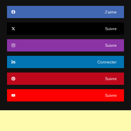
J’aime
Suivre
Suivre
Connecter
Suivre
Suivre