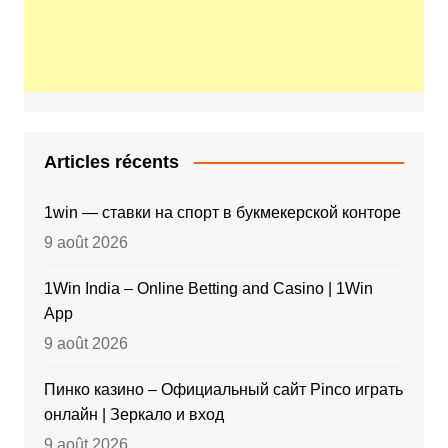
Articles récents
1win — ставки на спорт в букмекерской конторе
9 août 2026
1Win India – Online Betting and Casino | 1Win
App
9 août 2026
Пинко казино – Официальный сайт Pinco играть
онлайн | Зеркало и вход
9 août 2026