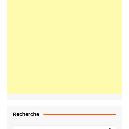
Recherche