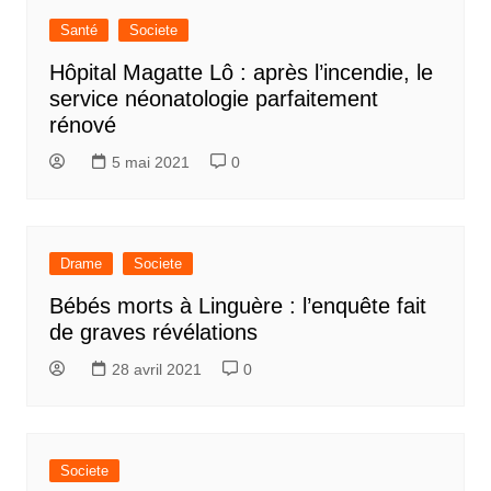
Santé
Societe
Hôpital Magatte Lô : après l’incendie, le
service néonatologie parfaitement
rénové
5 mai 2021
0
Drame
Societe
Bébés morts à Linguère : l’enquête fait
de graves révélations
28 avril 2021
0
Societe