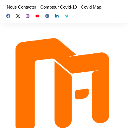
Aller
Nous Contacter
Compteur Covid-19
Covid Map
au
contenu