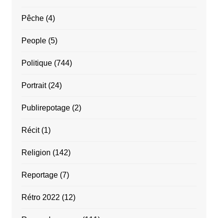
Pêche
(4)
People
(5)
Politique
(744)
Portrait
(24)
Publirepotage
(2)
Récit
(1)
Religion
(142)
Reportage
(7)
Rétro 2022
(12)