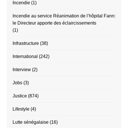
Incendie
(1)
Incendie au service Réanimation de l’hôpital Fann:
le Directeur apporte des éclaircissements
(1)
Infrastructure
(38)
International
(242)
Interview
(2)
Jobs
(3)
Justice
(874)
Lifestyle
(4)
Lutte sénégalaise
(16)