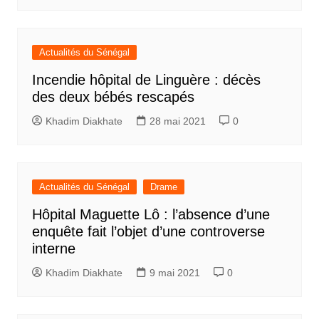
Actualités du Sénégal
Incendie hôpital de Linguère : décès
des deux bébés rescapés
Khadim Diakhate
28 mai 2021
0
Actualités du Sénégal
Drame
Hôpital Maguette Lô : l’absence d’une
enquête fait l’objet d’une controverse
interne
Khadim Diakhate
9 mai 2021
0