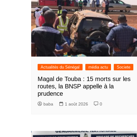
Actualités du Sénégal
média actu
Societe
Magal de Touba : 15 morts sur les
routes, la BNSP appelle à la
prudence
baba
1 août 2026
0