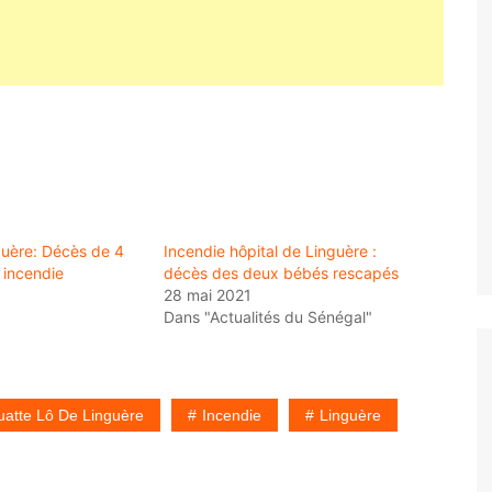
guère: Décès de 4
Incendie hôpital de Linguère :
 incendie
décès des deux bébés rescapés
28 mai 2021
Dans "Actualités du Sénégal"
uatte Lô De Linguère
Incendie
Linguère