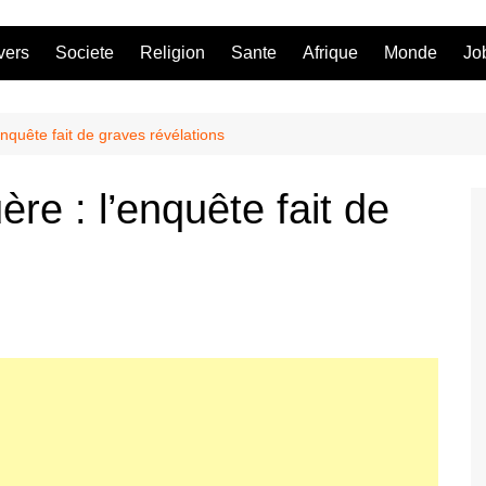
vers
Societe
Religion
Sante
Afrique
Monde
Jo
nquête fait de graves révélations
re : l’enquête fait de