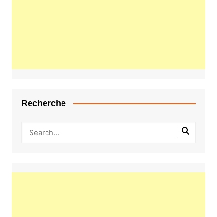
Recherche