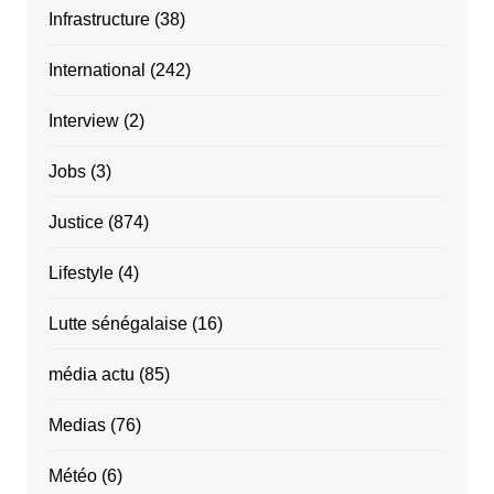
Infrastructure
(38)
International
(242)
Interview
(2)
Jobs
(3)
Justice
(874)
Lifestyle
(4)
Lutte sénégalaise
(16)
média actu
(85)
Medias
(76)
Météo
(6)