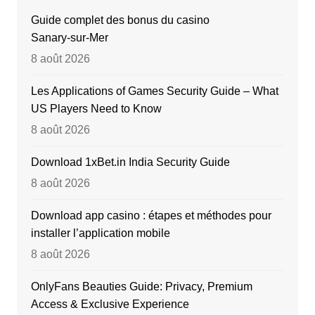
Guide complet des bonus du casino
Sanary‑sur‑Mer
8 août 2026
Les Applications of Games Security Guide – What
US Players Need to Know
8 août 2026
Download 1xBet.in India Security Guide
8 août 2026
Download app casino : étapes et méthodes pour
installer l’application mobile
8 août 2026
OnlyFans Beauties Guide: Privacy, Premium
Access & Exclusive Experience