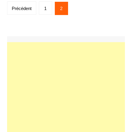
Pagination
Précédent
1
2
des
publications