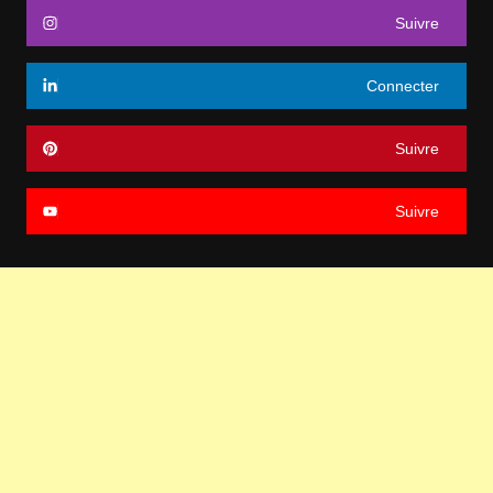
Suivre
Connecter
Suivre
Suivre