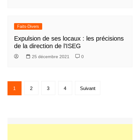
Faits-Divers
Expulsion de ses locaux : les précisions
de la direction de l’ISEG
25 décembre 2021
0
Pagination
1
2
3
4
Suivant
des
publications