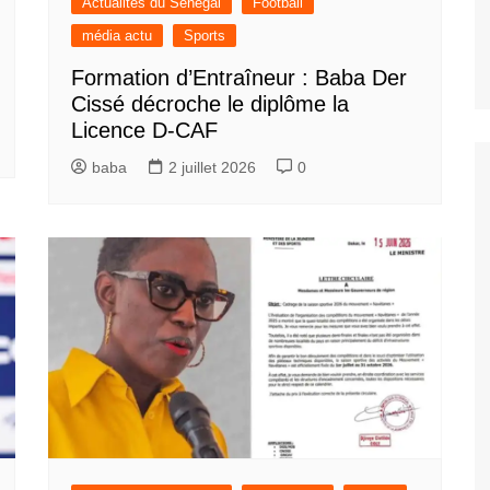
Actualités du Sénégal
Football
média actu
Sports
Formation d’Entraîneur : Baba Der
Cissé décroche le diplôme la
Licence D-CAF
baba
2 juillet 2026
0