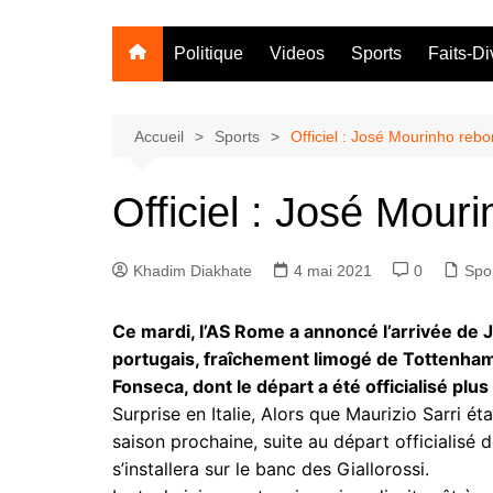
Politique
Videos
Sports
Faits-Di
Accueil
Sports
Officiel : José Mourinho reb
Officiel : José Mour
Khadim Diakhate
4 mai 2021
0
Spo
Ce mardi, l’AS Rome a annoncé l’arrivée de 
portugais, fraîchement limogé de Tottenham
Fonseca, dont le départ a été officialisé plus
Surprise en Italie, Alors que Maurizio Sarri é
saison prochaine, suite au départ officialisé
s’installera sur le banc des Giallorossi.