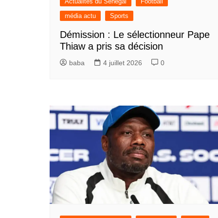
Actualités du Sénégal
Football
média actu
Sports
Démission : Le sélectionneur Pape
Thiaw a pris sa décision
baba
4 juillet 2026
0