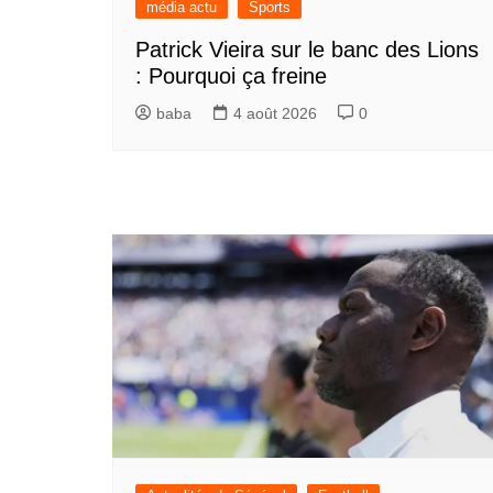
média actu
Sports
Patrick Vieira sur le banc des Lions
: Pourquoi ça freine
baba
4 août 2026
0