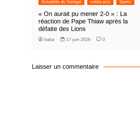
Actualités du Sénégal
média actu
Sports
« On aurait pu mener 2-0 » : La
réaction de Pape Thiaw après la
défaite des Lions
baba
17 juin 2026
0
Laisser un commentaire