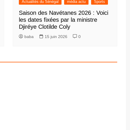
Actualités du Sénégal
média actu
Sports
Saison des Navétanes 2026 : Voici
les dates fixées par la ministre
Djiréye Clotilde Coly
baba
15 juin 2026
0