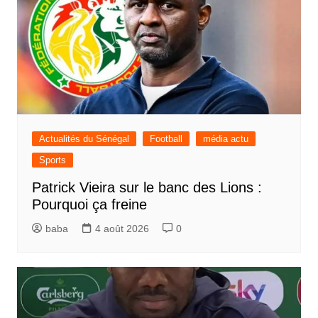
Actualités du Sénégal
Football
média actu
Sports
Patrick Vieira sur le banc des Lions :
Pourquoi ça freine
baba
4 août 2026
0