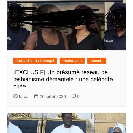
Actualités du Sénégal
média actu
Societe
[EXCLUSIF] Un présumé réseau de
lesbianisme démantelé : une célébrité
citée
baba
26 juillet 2026
0