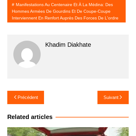
Manifestations Au Centenaire Et À La Médina: Des
Hommes Armées De Gourdins Et De Coupe-Coupe
Interviennent En Renfort Auprès Des Forces De L'ordre
Khadim Diakhate
Navigation
Précédent
Suivant
de
l’article
Related articles