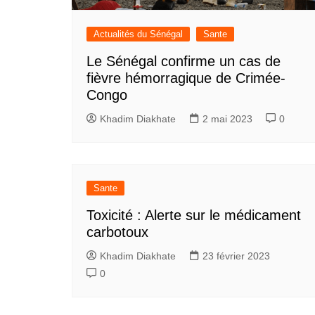
Actualités du Sénégal
Sante
Le Sénégal confirme un cas de
fièvre hémorragique de Crimée-
Congo
Khadim Diakhate
2 mai 2023
0
Sante
Toxicité : Alerte sur le médicament
carbotoux
Khadim Diakhate
23 février 2023
0