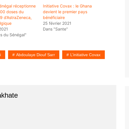
Sénégal réceptionne
Initiative Covax : le Ghana
800 doses du
devient le premier pays
9 d’AstraZeneca,
bénéficiaire
elgique
25 février 2021
2021
Dans "Sante"
és du Sénégal"
i
Abdoulaye Diouf Sarr
L’initiative Covax
akhate