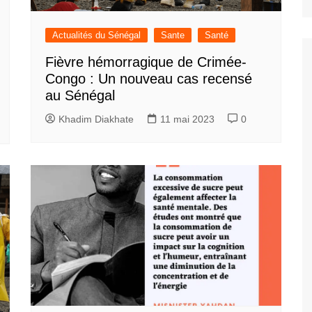
Actualités du Sénégal
Sante
Santé
Fièvre hémorragique de Crimée-
Congo : Un nouveau cas recensé
au Sénégal
Khadim Diakhate
11 mai 2023
0