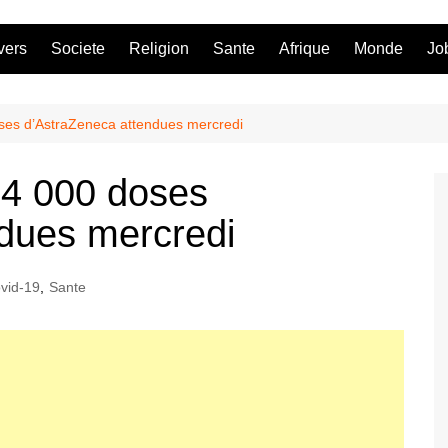
vers
Societe
Religion
Sante
Afrique
Monde
Jo
oses d’AstraZeneca attendues mercredi
24 000 doses
dues mercredi
vid-19
,
Sante