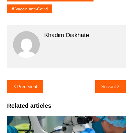
Vaccin Anti-Covid
Khadim Diakhate
Navigation
Précédent
Suivant
de
l’article
Related articles