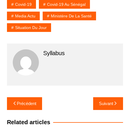
Covid-19
Covid-19 Au Sénégal
Media Actu
Ministère De La Santé
Situation Du Jour
Syllabus
Navigation
Précédent
Suivant
de
l’article
Related articles