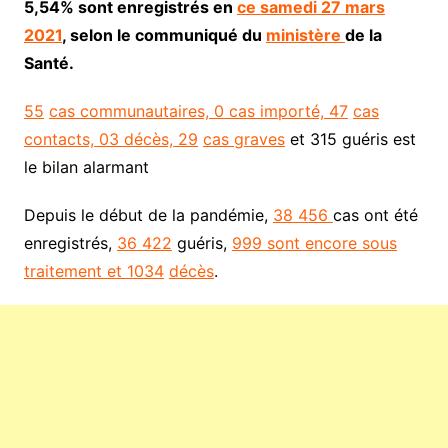
5,54% sont enregistrés en
ce samedi 27 mars
2021
, selon le communiqué du
ministère
de la
Santé.
55
cas communautaires, 0 cas importé, 47
cas
contacts, 03 décès, 29
cas graves
et 315 guéris est
le bilan alarmant
Depuis le début de la pandémie,
38 456
cas ont été
enregistrés,
36 422
guéris,
999 sont encore sous
traitement et 1034
décès
.