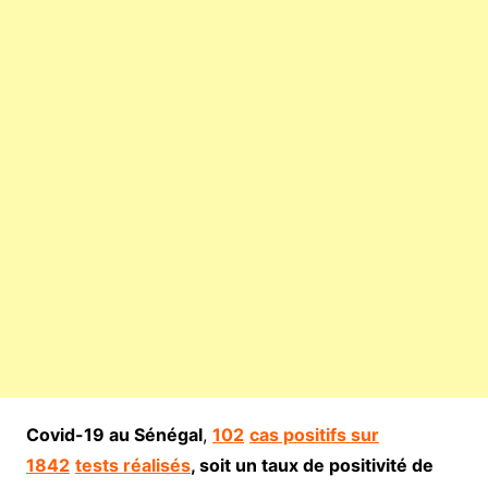
Covid-19 au Sénégal
,
102
cas positifs sur
1842
tests réalisés
, soit un taux de positivité de