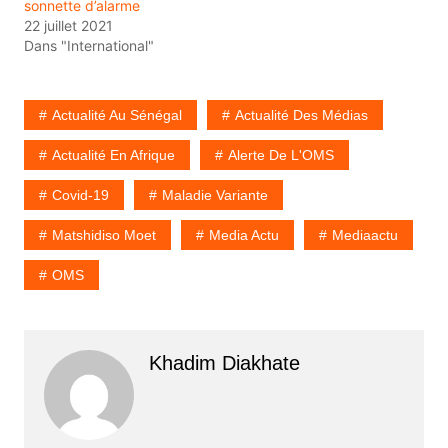
sonnette d’alarme
22 juillet 2021
Dans "International"
Actualité Au Sénégal
Actualité Des Médias
Actualité En Afrique
Alerte De L'OMS
Covid-19
Maladie Variante
Matshidiso Moet
Media Actu
Mediaactu
OMS
Khadim Diakhate