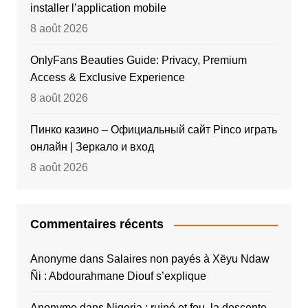
installer l’application mobile
8 août 2026
OnlyFans Beauties Guide: Privacy, Premium
Access & Exclusive Experience
8 août 2026
Пинко казино – Официальный сайт Pinco играть
онлайн | Зеркало и вход
8 août 2026
Commentaires récents
Anonyme
dans
Salaires non payés à Xëyu Ndaw
Ñi : Abdourahmane Diouf s’explique
Anonyme
dans
Nigeria : ruiné et fou, la descente