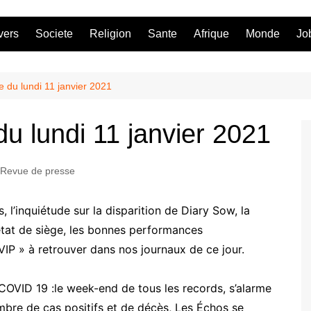
vers
Societe
Religion
Sante
Afrique
Monde
Jo
 du lundi 11 janvier 2021
u lundi 11 janvier 2021
Revue de presse
l’inquiétude sur la disparition de Diary Sow, la
l’état de siège, les bonnes performances
VIP » à retrouver dans nos journaux de ce jour.
 COVID 19 :le week-end de tous les records, s’alarme
ombre de cas positifs et de décès, Les Échos se