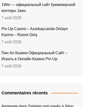
1Win — официальный сайт букмекерской
конторы 1вин
7 août 2026
Pin Up Casino – Azərbaycanda Onlayn
Kazino – Rəsmi Giriş
7 août 2026
Пин Ап Казино Официальный Сайт –
Играть в Онлайн Казино Pin Up
7 août 2026
Commentaires récents
Anonyme
dans
Salaires non payés à Xëyu