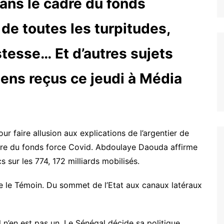
ans le cadre du fonds
de toutes les turpitudes,
stesse… Et d’autres sujets
ens reçus ce jeudi à Média
r faire allusion aux explications de l’argentier de
adre du fonds force Covid. Abdoulaye Daouda affirme
 sur les 774, 172 milliards mobilisés.
e le Témoin. Du sommet de l’Etat aux canaux latéraux
l n’en est pas un. Le Sénégal décide sa politique