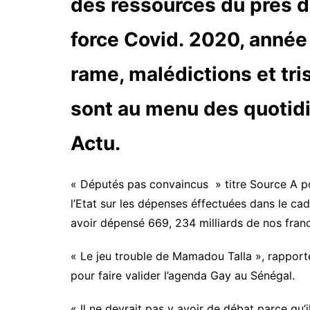
des ressources du près d
force Covid. 2020, année 
rame, malédictions et tri
sont au menu des quotidi
Actu.
« Députés pas convaincus » titre Source A pou
l’Etat sur les dépenses éffectuées dans le c
avoir dépensé 669, 234 milliards de nos francs
« Le jeu trouble de Mamadou Talla », rapport
pour faire valider l’agenda Gay au Sénégal.
« Il ne devrait pas y avoir de débat parce qu’i