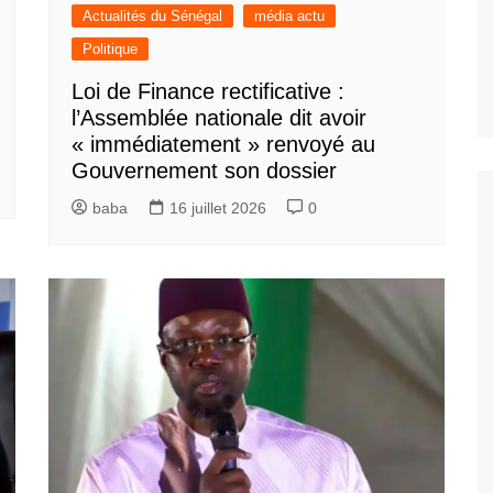
Actualités du Sénégal
média actu
Politique
Loi de Finance rectificative :
l’Assemblée nationale dit avoir
« immédiatement » renvoyé au
Gouvernement son dossier
baba
16 juillet 2026
0