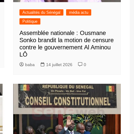
Actualités du Sénégal
média actu
Politique
Assemblée nationale : Ousmane
Sonko brandit la motion de censure
contre le gouvernement Al Aminou
LÔ
baba
14 juillet 2026
0