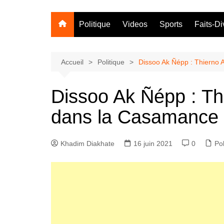
Politique
Videos
Sports
Faits-Di
Accueil
Politique
Dissoo Ak Ñépp : Thierno 
Dissoo Ak Ñépp : Th
dans la Casamance
Khadim Diakhate
16 juin 2021
0
Pol