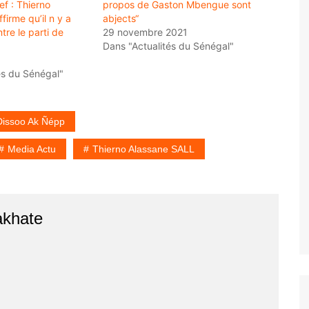
ef : Thierno
propos de Gaston Mbengue sont
firme qu’il n y a
abjects“
tre le parti de
29 novembre 2021
Dans "Actualités du Sénégal"
és du Sénégal"
Dissoo Ak Ñépp
Media Actu
Thierno Alassane SALL
akhate