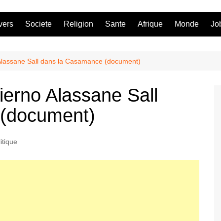
vers
Societe
Religion
Sante
Afrique
Monde
Jo
Alassane Sall dans la Casamance (document)
ierno Alassane Sall
 (document)
itique