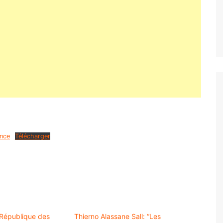
ance
Télécharger
e République des
Thierno Alassane Sall: “Les