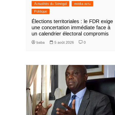
Actualités du Sénégal
média actu
Politique
Élections territoriales : le FDR exige
une concertation immédiate face à
un calendrier électoral compromis
baba
5 août 2026
0