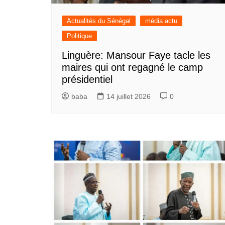
Actualités du Sénégal
média actu
Politique
Linguère: Mansour Faye tacle les
maires qui ont regagné le camp
présidentiel
baba
14 juillet 2026
0