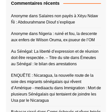
Commentaires récents
Anonyme
dans
Salaires non payés à Xëyu Ndaw
Ñi : Abdourahmane Diouf s’explique
Anonyme
dans
Nigeria : ruiné et fou, la descente
aux enfers de Wilson Oruma, ex-joueur de l’OM
Au Sénégal: La liberté d’expression et de réunion
doit être respectée. – Titre du site
dans
Émeutes
au Sénégal : le bilan des arrestations
ENQUÊTE : Nicaragua, la nouvelle route de la
soie des migrants sénégalais qui rêvent
d’Amérique - mediaactu
dans
Immigration : Mort de
plusieurs Sénégalais qui tentaient de joindre les
Usa par le Nicaragua
Babacar cissé
dans
Corps échoués et rêves brisés