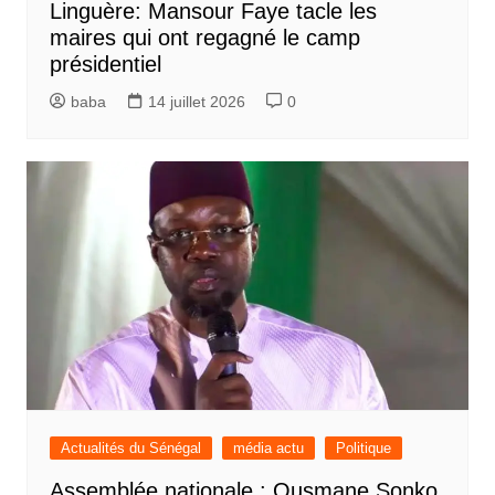
Linguère: Mansour Faye tacle les
maires qui ont regagné le camp
présidentiel
baba
14 juillet 2026
0
Actualités du Sénégal
média actu
Politique
Assemblée nationale : Ousmane Sonko