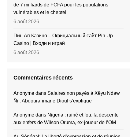
de 7 milliards de FCFA pour les populations
vulnérables et le cheptel
6 août 2026
Пин Ап Казино – Официальный сайт Pin Up
Casino | Входи и играй
6 août 2026
Commentaires récents
Anonyme
dans
Salaires non payés à Xëyu Ndaw
Ñi : Abdourahmane Diouf s’explique
Anonyme
dans
Nigeria : ruiné et fou, la descente
aux enfers de Wilson Oruma, ex-joueur de l’OM
Au Sénégal: La liberté d’expression et de réunion