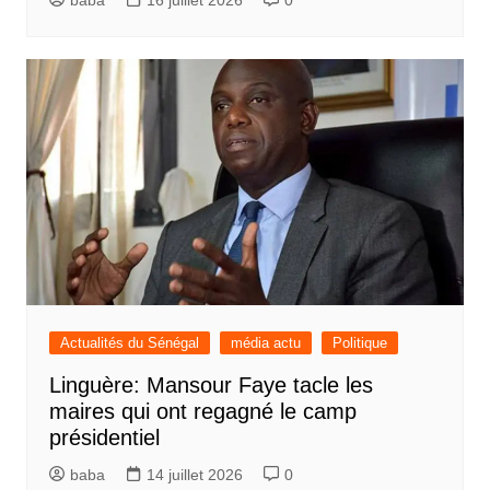
baba
16 juillet 2026
0
Actualités du Sénégal
média actu
Politique
Linguère: Mansour Faye tacle les
maires qui ont regagné le camp
présidentiel
baba
14 juillet 2026
0