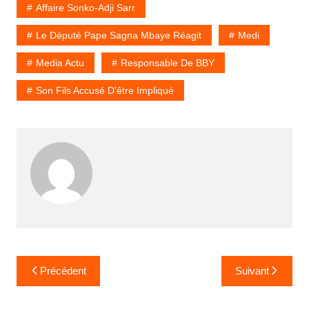
Affaire Sonko-Adji Sarr
Le Député Pape Sagna Mbaye Réagit
Medi
Media Actu
Responsable De BBY
Son Fils Accusé D'être Impliqué
Navigation
Précédent
Suivant
de
l’article