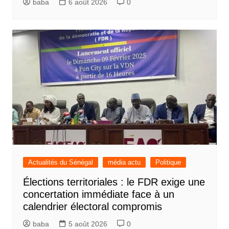
baba
6 août 2026
0
Actualités du Sénégal
média actu
Politique
Élections territoriales : le FDR exige une
concertation immédiate face à un
calendrier électoral compromis
baba
5 août 2026
0