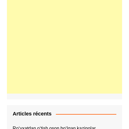
Articles récents
Ro‘yxatdan o‘tish oson bo‘lgan kazinolar