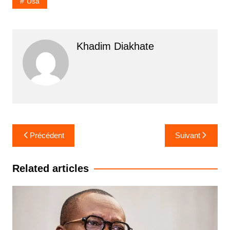
Usa
Khadim Diakhate
Navigation
Précédent
Suivant
de
l’article
Related articles