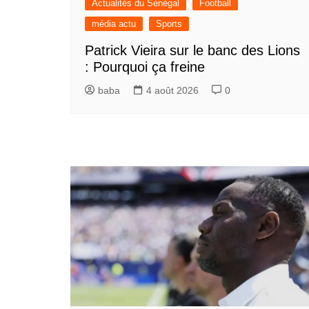
Actualités du Sénégal
Football
média actu
Sports
Patrick Vieira sur le banc des Lions
: Pourquoi ça freine
baba
4 août 2026
0