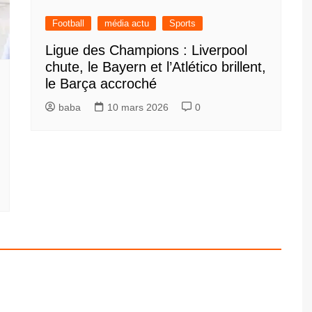
Football
média actu
Sports
Ligue des Champions : Liverpool
chute, le Bayern et l’Atlético brillent,
le Barça accroché
baba
10 mars 2026
0