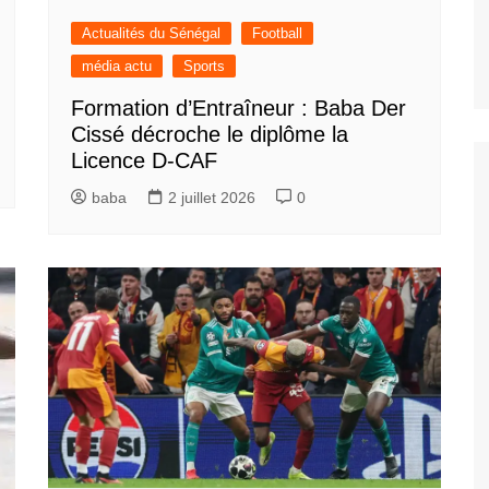
Actualités du Sénégal
Football
média actu
Sports
Formation d’Entraîneur : Baba Der
Cissé décroche le diplôme la
Licence D-CAF
baba
2 juillet 2026
0