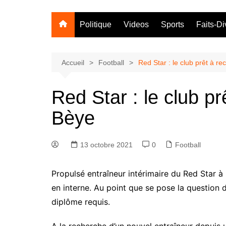
Politique
Videos
Sports
Faits-Di
Accueil
Football
Red Star : le club prêt à r
Red Star : le club p
Bèye
13 octobre 2021
0
Football
Propulsé entraîneur intérimaire du Red Star à
en interne. Au point que se pose la question 
diplôme requis.
A la recherche d’un nouvel entraîneur depuis u