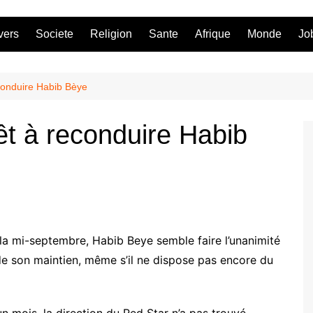
vers
Societe
Religion
Sante
Afrique
Monde
Jo
econduire Habib Bèye
rêt à reconduire Habib
 la mi-septembre, Habib Beye semble faire l’unanimité
de son maintien, même s’il ne dispose pas encore du
n mois, la direction du Red Star n’a pas trouvé