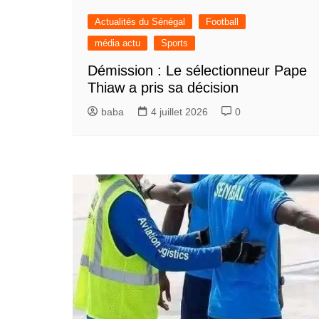
Actualités du Sénégal
Football
média actu
Sports
Démission : Le sélectionneur Pape
Thiaw a pris sa décision
baba
4 juillet 2026
0