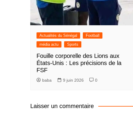
Actualités du Sénégal
Football
média actu
Sports
Fouille corporelle des Lions aux
États-Unis : Les précisions de la
FSF
baba
9 juin 2026
0
Laisser un commentaire