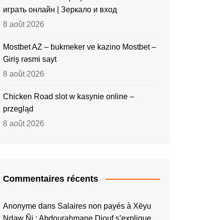
играть онлайн | Зеркало и вход
8 août 2026
Mostbet AZ – bukmeker ve kazino Mostbet –
Giriş rəsmi sayt
8 août 2026
Chicken Road slot w kasynie online –
przegląd
8 août 2026
Commentaires récents
Anonyme
dans
Salaires non payés à Xëyu
Ndaw Ñi : Abdourahmane Diouf s’explique