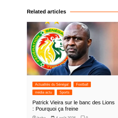
de
l’article
Related articles
Actualités du Sénégal
Football
média actu
Sports
Patrick Vieira sur le banc des Lions
: Pourquoi ça freine
baba
4 août 2026
0