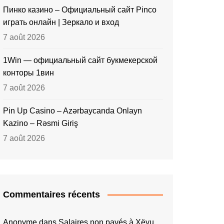
Пинко казино – Официальный сайт Pinco
играть онлайн | Зеркало и вход
7 août 2026
1Win — официальный сайт букмекерской
конторы 1вин
7 août 2026
Pin Up Casino – Azərbaycanda Onlayn
Kazino – Rəsmi Giriş
7 août 2026
Commentaires récents
Anonyme
dans
Salaires non payés à Xëyu