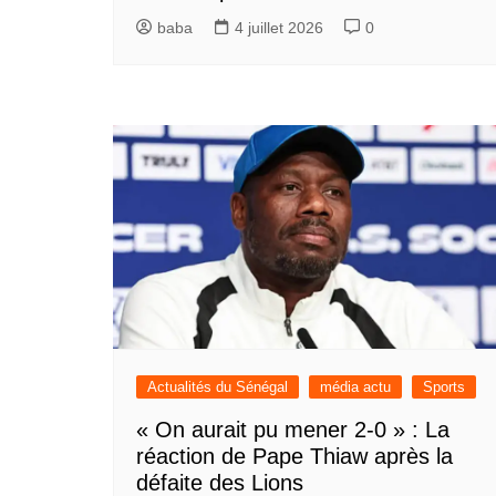
baba
4 juillet 2026
0
Actualités du Sénégal
média actu
Sports
« On aurait pu mener 2-0 » : La
réaction de Pape Thiaw après la
défaite des Lions