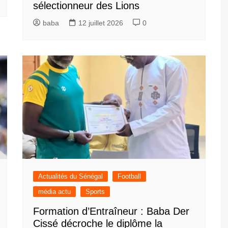
sélectionneur des Lions
baba
12 juillet 2026
0
Actualités du Sénégal
Football
média actu
Sports
Formation d’Entraîneur : Baba Der
Cissé décroche le diplôme la