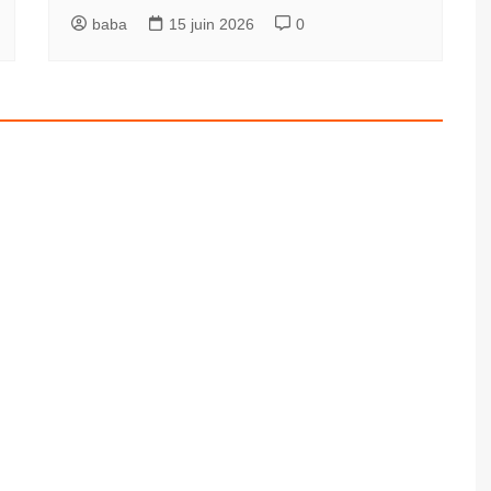
baba
15 juin 2026
0