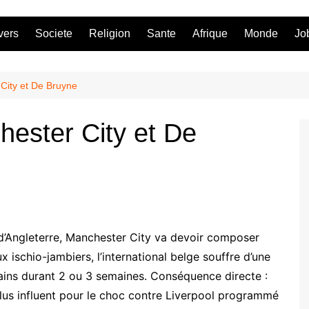
vers
Societe
Religion
Sante
Afrique
Monde
Jo
City et De Bruyne
ester City et De
d’Angleterre, Manchester City va devoir composer
 ischio-jambiers, l’international belge souffre d’une
rrains durant 2 ou 3 semaines. Conséquence directe :
plus influent pour le choc contre Liverpool programmé