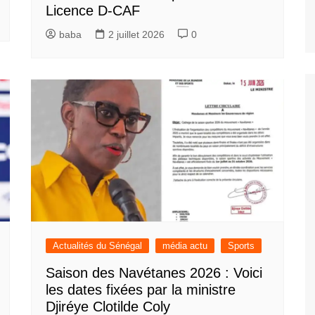
Licence D-CAF
baba
2 juillet 2026
0
Actualités du Sénégal
média actu
Sports
Saison des Navétanes 2026 : Voici
les dates fixées par la ministre
Djiréye Clotilde Coly