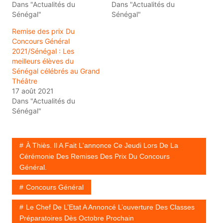
Dans "Actualités du
Dans "Actualités du
Sénégal"
Sénégal"
Remise des prix Du
Concours Général
2021/Sénégal : Les
meilleurs élèves du
Sénégal célébrés au Grand
Théâtre
17 août 2021
Dans "Actualités du
Sénégal"
À Thiès. Il A Fait L'annonce Ce Jeudi Lors De La
Cérémonie Des Remises Des Prix Du Concours
Général.
Concours Général
Le Chef De L’Etat A Annoncé L’ouverture Des Classes
Préparatoires Dès Octobre Prochain