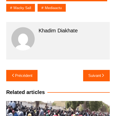
Macky Sall
Mediaactu
Khadim Diakhate
Navigation
Précédent
Suivant
de
l’article
Related articles