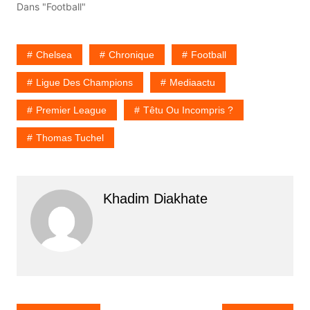
Dans "Football"
Chelsea
Chronique
Football
Ligue Des Champions
Mediaactu
Premier League
Têtu Ou Incompris ?
Thomas Tuchel
Khadim Diakhate