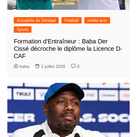
Actualités du Sénégal
Football
média actu
Sports
Formation d’Entraîneur : Baba Der
Cissé décroche le diplôme la Licence D-
CAF
baba
2 juillet 2026
0