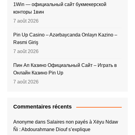
1Win — официальный сайт букмекерской
конторы 1вин
7 août 2026
Pin Up Casino – Azərbaycanda Onlayn Kazino –
Rəsmi Giriş
7 août 2026
Пин Ап Казино Официальный Сайт – Играть в
Онлайн Казино Pin Up
7 août 2026
Commentaires récents
Anonyme
dans
Salaires non payés à Xëyu Ndaw
Ñi : Abdourahmane Diouf s’explique