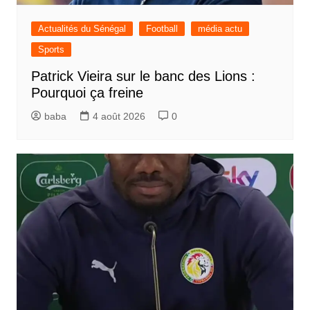
Actualités du Sénégal
Football
média actu
Sports
Patrick Vieira sur le banc des Lions :
Pourquoi ça freine
baba
4 août 2026
0