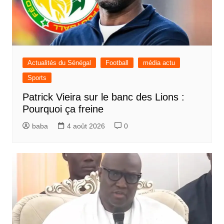
Actualités du Sénégal
Football
média actu
Sports
Patrick Vieira sur le banc des Lions :
Pourquoi ça freine
baba
4 août 2026
0