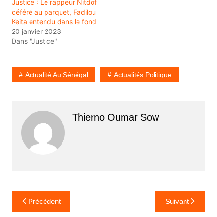
Justice : Le rappeur Nitdof
déféré au parquet, Fadilou
Keita entendu dans le fond
20 janvier 2023
Dans "Justice"
Actualité Au Sénégal
Actualités Politique
Thierno Oumar Sow
Navigation
Précédent
Suivant
de