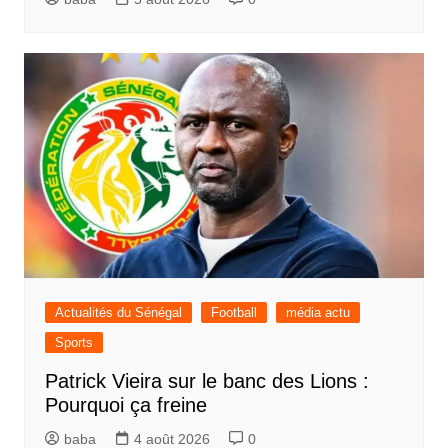
Actualités du Sénégal
Football
média actu
Sports
Patrick Vieira sur le banc des Lions :
Pourquoi ça freine
baba
4 août 2026
0