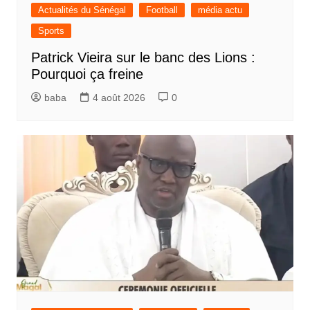
Actualités du Sénégal
Football
média actu
Sports
Patrick Vieira sur le banc des Lions :
Pourquoi ça freine
baba
4 août 2026
0