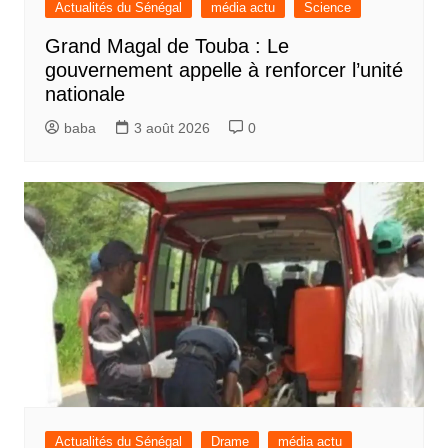
Actualités du Sénégal
média actu
Science
Grand Magal de Touba : Le
gouvernement appelle à renforcer l’unité
nationale
baba
3 août 2026
0
Actualités du Sénégal
Drame
média actu