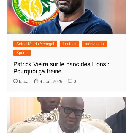
Actualités du Sénégal
Football
média actu
Sports
Patrick Vieira sur le banc des Lions :
Pourquoi ça freine
baba
4 août 2026
0