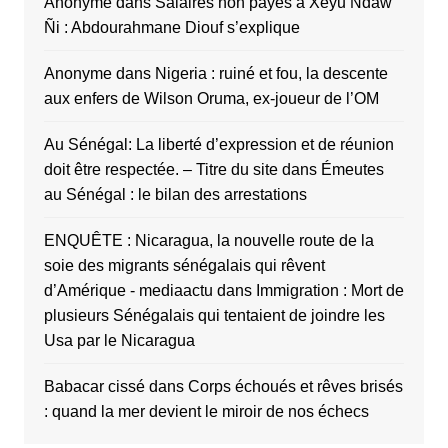
Anonyme
dans
Salaires non payés à Xëyu Ndaw
Ñi : Abdourahmane Diouf s’explique
Anonyme
dans
Nigeria : ruiné et fou, la descente
aux enfers de Wilson Oruma, ex-joueur de l’OM
Au Sénégal: La liberté d’expression et de réunion
doit être respectée. – Titre du site
dans
Émeutes
au Sénégal : le bilan des arrestations
ENQUÊTE : Nicaragua, la nouvelle route de la
soie des migrants sénégalais qui rêvent
d’Amérique - mediaactu
dans
Immigration : Mort de
plusieurs Sénégalais qui tentaient de joindre les
Usa par le Nicaragua
Babacar cissé
dans
Corps échoués et rêves brisés
: quand la mer devient le miroir de nos échecs