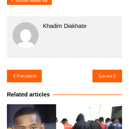
YEWWI Askan Wii
Khadim Diakhate
Navigation
Précédent
Suivant
de
l’article
Related articles