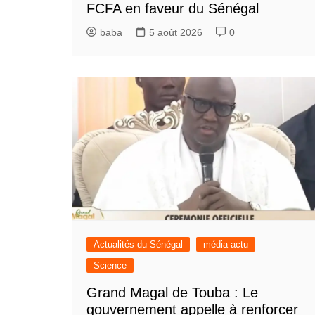
FCFA en faveur du Sénégal
baba
5 août 2026
0
Actualités du Sénégal
média actu
Science
Grand Magal de Touba : Le
gouvernement appelle à renforcer