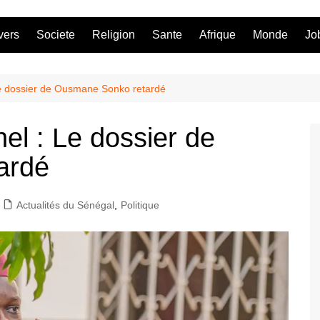
vers
Societe
Religion
Sante
Afrique
Monde
Jo
 Le dossier de Ousmane Sonko retardé
nel : Le dossier de
ardé
Actualités du Sénégal
,
Politique