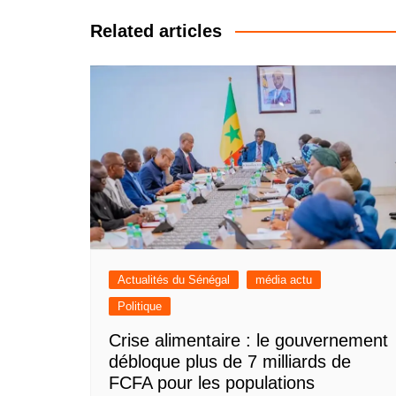
l’article
Related articles
Actualités du Sénégal
média actu
Politique
Crise alimentaire : le gouvernement
débloque plus de 7 milliards de
FCFA pour les populations