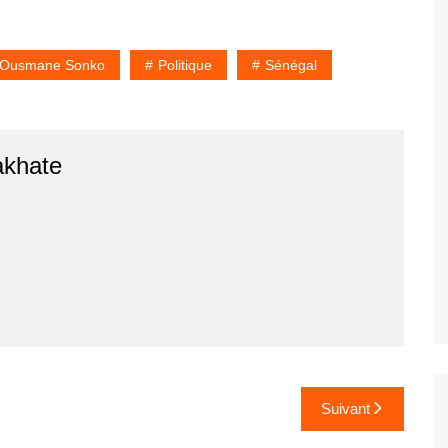
Ousmane Sonko
Politique
Sénégal
akhate
Suivant