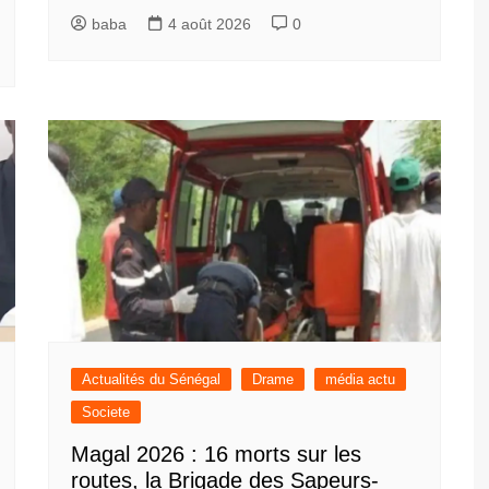
baba
4 août 2026
0
Actualités du Sénégal
Drame
média actu
Societe
Magal 2026 : 16 morts sur les
routes, la Brigade des Sapeurs-