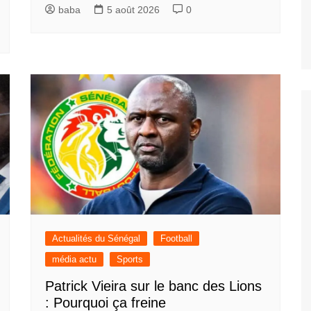
baba
5 août 2026
0
Actualités du Sénégal
Football
média actu
Sports
Patrick Vieira sur le banc des Lions
: Pourquoi ça freine