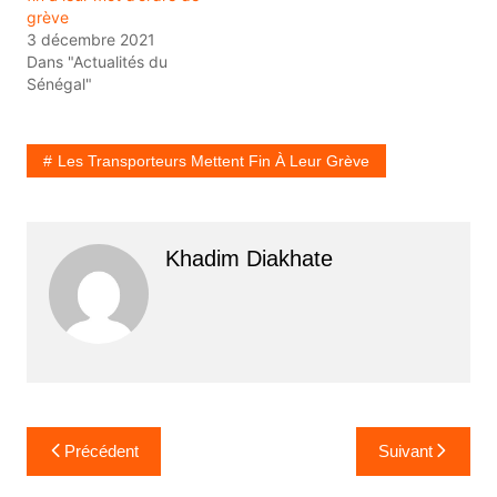
grève
3 décembre 2021
Dans "Actualités du
Sénégal"
Les Transporteurs Mettent Fin À Leur Grève
Khadim Diakhate
Navigation
Précédent
Suivant
de