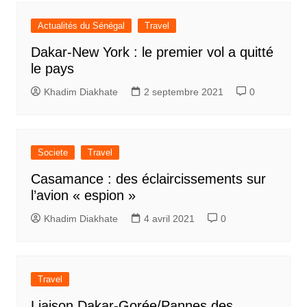
Actualités du Sénégal
Travel
Dakar-New York : le premier vol a quitté
le pays
Khadim Diakhate
2 septembre 2021
0
Societe
Travel
Casamance : des éclaircissements sur
l’avion « espion »
Khadim Diakhate
4 avril 2021
0
Travel
Liaison Dakar-Gorée/Pannes des