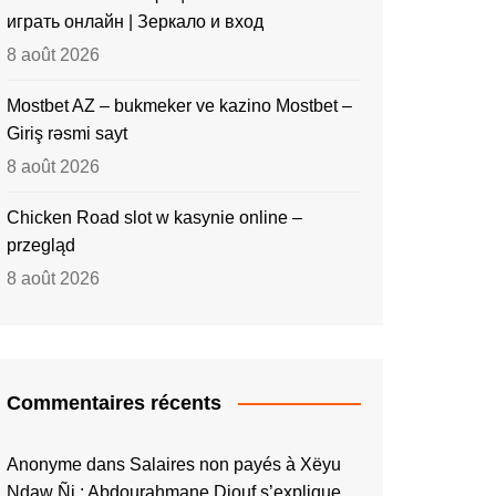
играть онлайн | Зеркало и вход
8 août 2026
Mostbet AZ – bukmeker ve kazino Mostbet –
Giriş rəsmi sayt
8 août 2026
Chicken Road slot w kasynie online –
przegląd
8 août 2026
Commentaires récents
Anonyme
dans
Salaires non payés à Xëyu
Ndaw Ñi : Abdourahmane Diouf s’explique