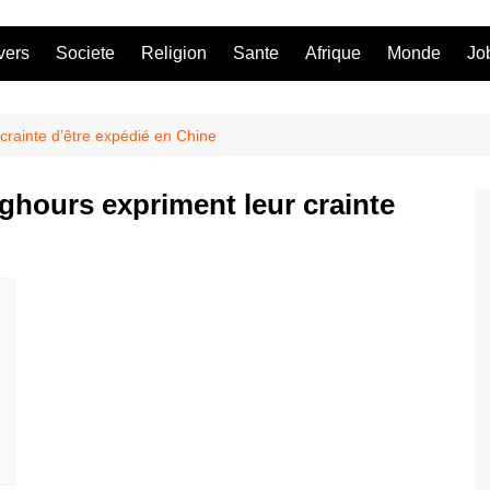
vers
Societe
Religion
Sante
Afrique
Monde
Jo
crainte d’être expédié en Chine
ghours expriment leur crainte