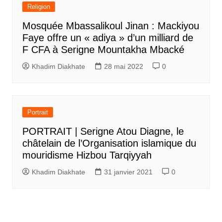
Religion
Mosquée Mbassalikoul Jinan : Mackiyou
Faye offre un « adiya » d’un milliard de
F CFA à Serigne Mountakha Mbacké
Khadim Diakhate
28 mai 2022
0
Portrait
PORTRAIT | Serigne Atou Diagne, le
châtelain de l’Organisation islamique du
mouridisme Hizbou Tarqiyyah
Khadim Diakhate
31 janvier 2021
0