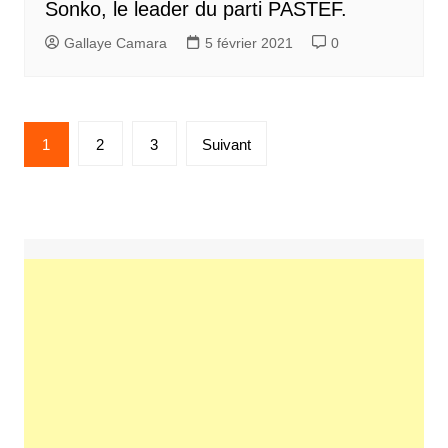
Sonko, le leader du parti PASTEF.
Gallaye Camara
5 février 2021
0
Pagination
1
2
3
Suivant
des
publications