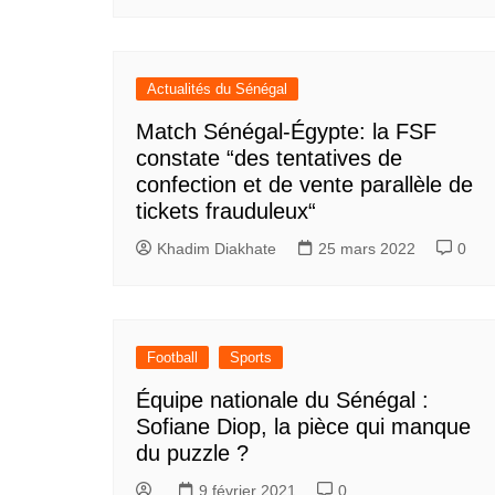
Actualités du Sénégal
Match Sénégal-Égypte: la FSF
constate “des tentatives de
confection et de vente parallèle de
tickets frauduleux“
Khadim Diakhate
25 mars 2022
0
Football
Sports
Équipe nationale du Sénégal :
Sofiane Diop, la pièce qui manque
du puzzle ?
9 février 2021
0