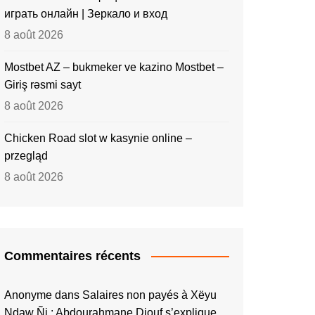
играть онлайн | Зеркало и вход
8 août 2026
Mostbet AZ – bukmeker ve kazino Mostbet –
Giriş rəsmi sayt
8 août 2026
Chicken Road slot w kasynie online –
przegląd
8 août 2026
Commentaires récents
Anonyme
dans
Salaires non payés à Xëyu
Ndaw Ñi : Abdourahmane Diouf s’explique