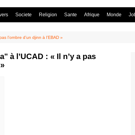
vers
Societe
Religion
Sante
Afrique
Monde
Jo
pas l’ombre d’un djinn à l’EBAD »
 à l’UCAD : « Il n’y a pas
 »