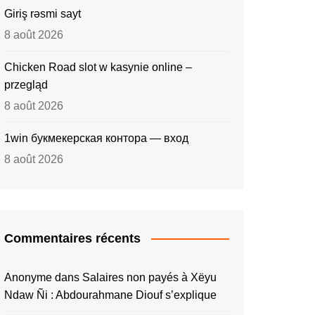
Giriş rəsmi sayt
8 août 2026
Chicken Road slot w kasynie online –
przegląd
8 août 2026
1win букмекерская контора — вход
8 août 2026
Commentaires récents
Anonyme
dans
Salaires non payés à Xëyu
Ndaw Ñi : Abdourahmane Diouf s’explique