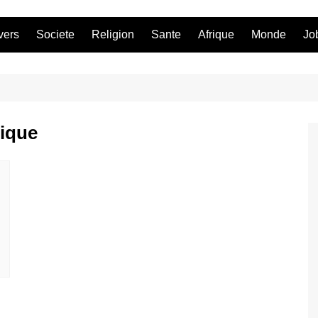
vers
Societe
Religion
Sante
Afrique
Monde
Jo
rique