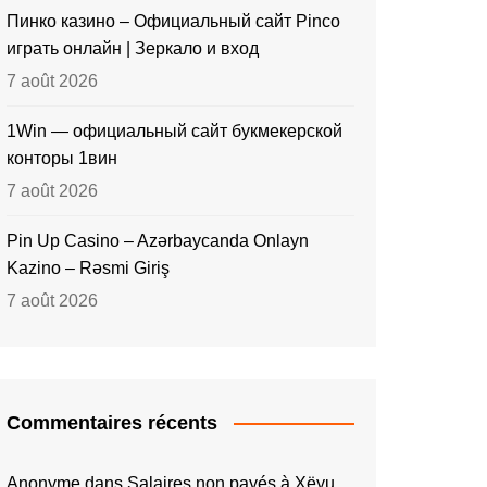
Пинко казино – Официальный сайт Pinco
играть онлайн | Зеркало и вход
7 août 2026
1Win — официальный сайт букмекерской
конторы 1вин
7 août 2026
Pin Up Casino – Azərbaycanda Onlayn
Kazino – Rəsmi Giriş
7 août 2026
Commentaires récents
Anonyme
dans
Salaires non payés à Xëyu