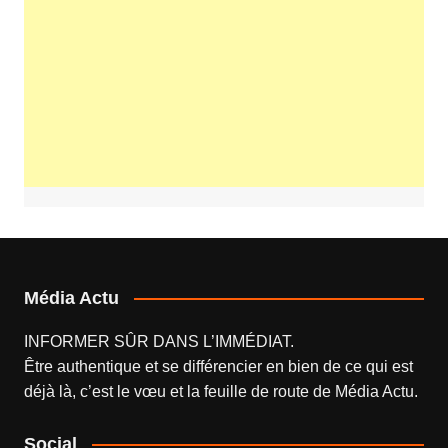
Média Actu
INFORMER SÛR DANS L’IMMÉDIAT.
Être authentique et se différencier en bien de ce qui est
déjà là, c’est le vœu et la feuille de route de
Média Actu
.
Social