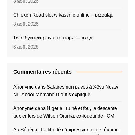
8 août 2026
Chicken Road slot w kasynie online – przegląd
8 août 2026
1win букмекерская контора — вход
8 août 2026
Commentaires récents
Anonyme
dans
Salaires non payés à Xëyu Ndaw
Ñi : Abdourahmane Diouf s’explique
Anonyme
dans
Nigeria : ruiné et fou, la descente
aux enfers de Wilson Oruma, ex-joueur de l’OM
Au Sénégal: La liberté d’expression et de réunion