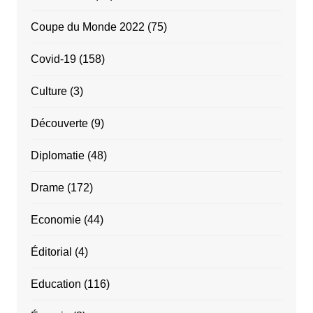
Coupe du Monde 2022
(75)
Covid-19
(158)
Culture
(3)
Découverte
(9)
Diplomatie
(48)
Drame
(172)
Economie
(44)
Éditorial
(4)
Education
(116)