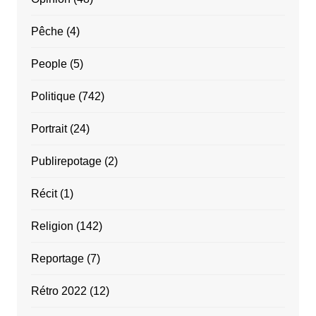
Pêche
(4)
People
(5)
Politique
(742)
Portrait
(24)
Publirepotage
(2)
Récit
(1)
Religion
(142)
Reportage
(7)
Rétro 2022
(12)