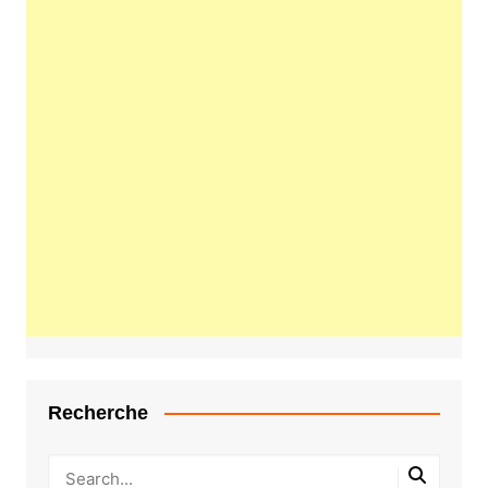
Recherche