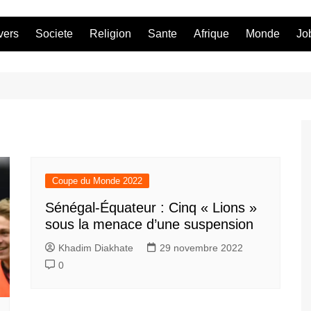
vers
Societe
Religion
Sante
Afrique
Monde
Jo
Coupe du Monde 2022
Sénégal-Équateur : Cinq « Lions »
sous la menace d’une suspension
Khadim Diakhate
29 novembre 2022
0