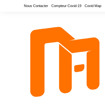
Aller
Nous Contacter
Compteur Covid-19
Covid Map
au
contenu