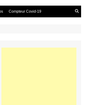
bs
Compteur Covid-19