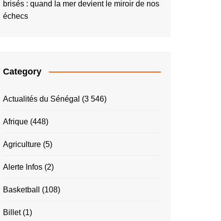
brisés : quand la mer devient le miroir de nos
échecs
Category
Actualités du Sénégal
(3 546)
Afrique
(448)
Agriculture
(5)
Alerte Infos
(2)
Basketball
(108)
Billet
(1)