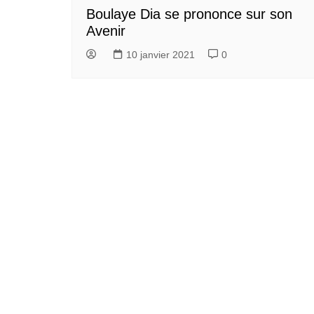
Boulaye Dia se prononce sur son
Avenir
10 janvier 2021
0